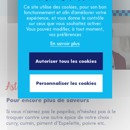
Nos recettes
Ce site utilise des cookies, pour son bon
fonctionnement et afin d'améliorer votre
Nos produits
expérience, et vous donne le contrôle
sur ceux que vous souhaitez activer.
Vous pouvez modifier, à tout moment,
Notre marque
vos préférences
En savoir plus
Nos engagements
Autoriser tous les cookies
La boutique
Astuces du chef !
Personnaliser les cookies
Pour encore plus de saveurs
Si vous n’aimez pas le paprika, n’hésitez pas à le
troquer contre une autre épice de votre choix :
curry, cumin, piment d’Espelette, poivre etc.