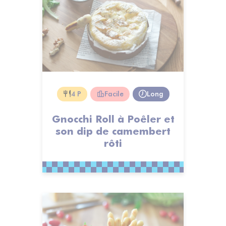
4 P
Facile
Long
Gnocchi Roll à Poêler et
son dip de camembert
rôti