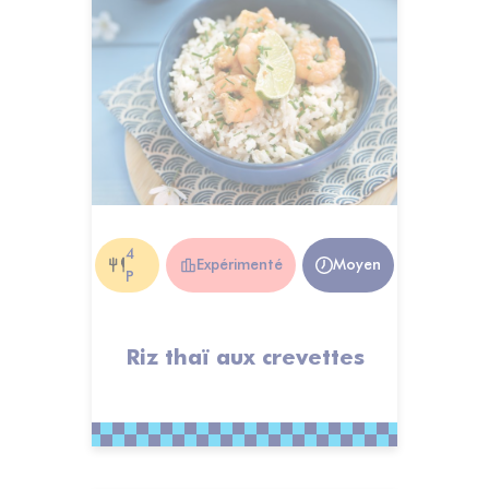
4
Expérimenté
Moyen
P
Riz thaï aux crevettes