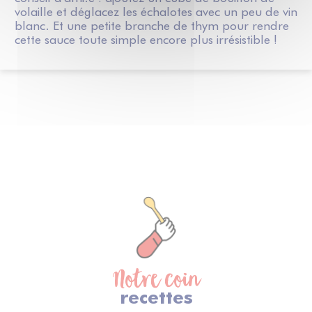
volaille et déglacez les échalotes avec un peu de vin
blanc. Et une petite branche de thym pour rendre
cette sauce toute simple encore plus irrésistible !
Notre coin
recettes