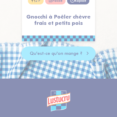
2 P
Facile
Rapide
Gnocchi à Poêler chèvre
frais et petits pois
Qu'est-ce qu'on mange ?